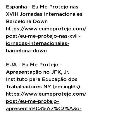
Espanha - Eu Me Protejo nas
XVIII Jornadas Internacionales
Barcelona Down
https://www.eumeprotejo.com/
post/eu-me-protejo-nas-xviii-
jornadas-internacionales-
barcelona-down
EUA - Eu Me Protejo -
Apresentação no JFK, Jr.
Instituto para Educação dos
Trabalhadores NY (em inglês)
https://www.eumeprotejo.com/
post/eu-me-protejo-
apresenta%C3%A7%C3%A3o-
no-jfk-jr-instituto-para-
educa%C3%A7%C3%A3o-dos-
trabalhadores-em-ingl%C3%AAs