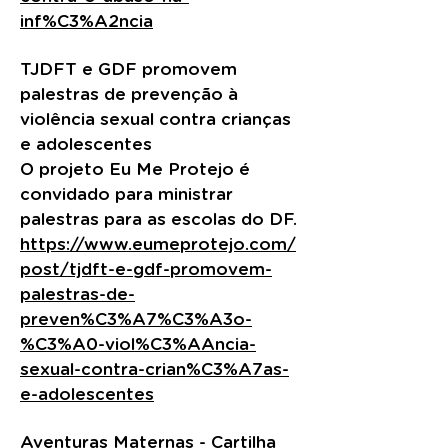
inf%C3%A2ncia
TJDFT e GDF promovem
palestras de prevenção à
violência sexual contra crianças
e adolescentes
O projeto Eu Me Protejo é
convidado para ministrar
palestras para as escolas do DF.
https://www.eumeprotejo.com/
post/tjdft-e-gdf-promovem-
palestras-de-
preven%C3%A7%C3%A3o-
%C3%A0-viol%C3%AAncia-
sexual-contra-crian%C3%A7as-
e-adolescentes
Aventuras Maternas - Cartilha