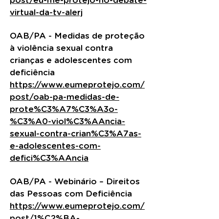
post/eu-me-protejo-no-debate-
virtual-da-tv-alerj
OAB/PA - Medidas de proteção
à violência sexual contra
crianças e adolescentes com
deficiência
https://www.eumeprotejo.com/
post/oab-pa-medidas-de-
prote%C3%A7%C3%A3o-
%C3%A0-viol%C3%AAncia-
sexual-contra-crian%C3%A7as-
e-adolescentes-com-
defici%C3%AAncia
OAB/PA - Webinário – Direitos
das Pessoas com Deficiência
https://www.eumeprotejo.com/
post/1%C2%BA-