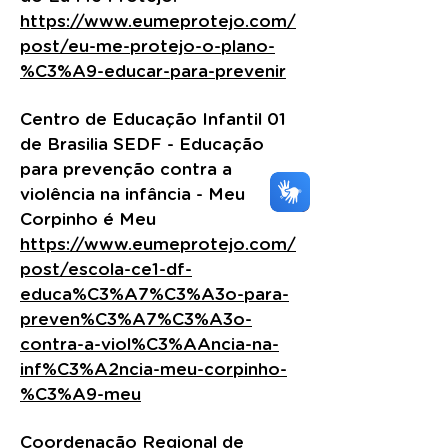
https://www.eumeprotejo.com/
post/eu-me-protejo-o-plano-
%C3%A9-educar-para-prevenir
Centro de Educação Infantil 01
de Brasilia SEDF
- Educação
para prevenção contra a
violência na infância - Meu
Corpinho é Meu
https://www.eumeprotejo.com/
post/escola-ce1-df-
educa%C3%A7%C3%A3o-para-
preven%C3%A7%C3%A3o-
contra-a-viol%C3%AAncia-na-
inf%C3%A2ncia-meu-corpinho-
%C3%A9-meu
Coordenação Regional de