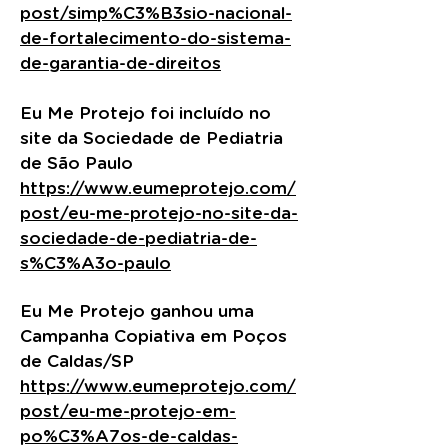
post/simp%C3%B3sio-nacional-
de-fortalecimento-do-sistema-
de-garantia-de-direitos
Eu Me Protejo foi incluído no
site da Sociedade de Pediatria
de São Paulo
https://www.eumeprotejo.com/
post/eu-me-protejo-no-site-da-
sociedade-de-pediatria-de-
s%C3%A3o-paulo
Eu Me Protejo ganhou uma
Campanha Copiativa em Poços
de Caldas/SP
https://www.eumeprotejo.com/
post/eu-me-protejo-em-
po%C3%A7os-de-caldas-