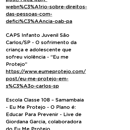
webn%C3%A1rio-sobre-direitos-
das-pessoas-com-
defici%C3%AAncia-oab-pa
CAPS Infanto Juvenil São
Carlos/SP - O sofrimento da
criança e adolescente que
sofreu violência - “Eu me
Protejo”
https://www.eumeprotejo.com/
post/eu-me-protejo-em-
s%C3%A3o-carlos-sp
Escola Classe 108 – Samambaia
- Eu Me Protejo - O Plano é:
Educar Para Prevenir - Live de
Giordana Garcia, colaboradora
do Eu Me Protejo.