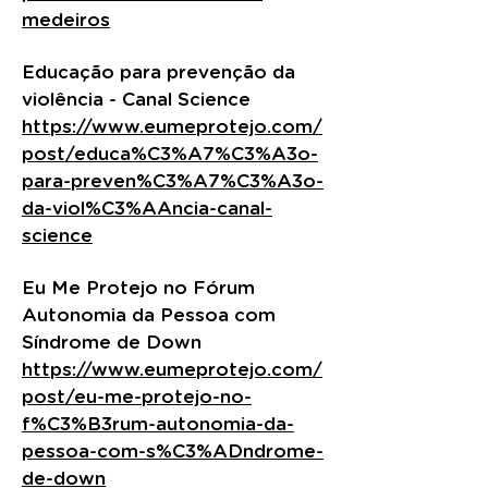
medeiros
Educação para prevenção da
violência - Canal Science
https://www.eumeprotejo.com/
post/educa%C3%A7%C3%A3o-
para-preven%C3%A7%C3%A3o-
da-viol%C3%AAncia-canal-
science
Eu Me Protejo no Fórum
Autonomia da Pessoa com
Síndrome de Down
https://www.eumeprotejo.com/
post/eu-me-protejo-no-
f%C3%B3rum-autonomia-da-
pessoa-com-s%C3%ADndrome-
de-down