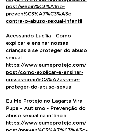
post/webin%C3%A1rio-
preven%C3%A7%C3%A3o-
contra-o-abuso-sexual-infantil
Acessando Lucília - Como
explicar e ensinar nossas
crianças a se proteger do abuso
sexual
https://www.eumeprotejo.com/
post/como-explicar-e-ensinar-
nossas-crian%C3%A7as-a-se-
proteger-do-abuso-sexual
Eu Me Protejo no Lagarta Vira
Pupa – Autismo - Prevenção do
abuso sexual na infância
https://www.eumeprotejo.com/
post/preven%C3%A7%C3%A3o-