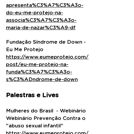
apresenta%C3%A7%C3%A3o-
do-eu-me-protejo-na-
associa%C3%A7%C3%A3o-
maria-de-nazar%C3%A9-df
Fundação Síndrome de Down -
Eu Me Protejo
https://www.eumeprotejo.com/
post/eu-me-protejo-na-
funda%C3%A7%C3%A3o-
s%C3%ADndrome-de-down
Palestras e Lives
Mulheres do Brasil - Webinário
Webinário Prevenção Contra o
"abuso sexual infantil"
https://www.eumeprotejo.com/