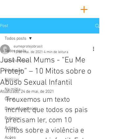
Post
Todos posts
eumeprotejobrasil
Todos posts
13 de mai. de 2021
4 min de leitura
Just Real Mums - “Eu Me
Coronavírus
Protejo” – 10 Mitos sobre o
Educação
Notícias
Abuso Sexual Infantil
Na mídia
Atualizado:
24 de mai. de 2021
Trouxemos um texto 
Geral
incrível, que todos os pais 
Dicas de conteúdo
Prêmios
precisam ler, com 10  
Artigos
mitos sobre a violência e 
Ações