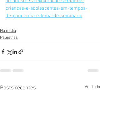
ao-abuso-e-a-exploracao-sexual-de-
criancas-e-adolescentes-em-tempos-
de-pandemia-e-tema-de-seminario
Na mídia
Palestras
Ver tudo
Posts recentes