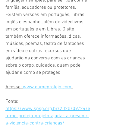
linguagem simples, para ser lida com a 
família, educadores ou protetores. 
Existem versões em português, Libras, 
inglês e espanhol, além de videolivros 
em português e em Libras. O site 
também oferece informações, dicas, 
músicas, poemas, teatro de fantoches 
em vídeo e outros recursos que 
ajudarão na conversa com as crianças 
sobre o corpo, cuidados, quem pode 
ajudar e como se proteger.
Acesse: 
www.eumeprotejo.com
.
Fonte: 
https://www.spsp.org.br/2020/09/24/e
u-me-protejo-projeto-ajudar-a-prevenir-
a-violencia-contra-criancas/