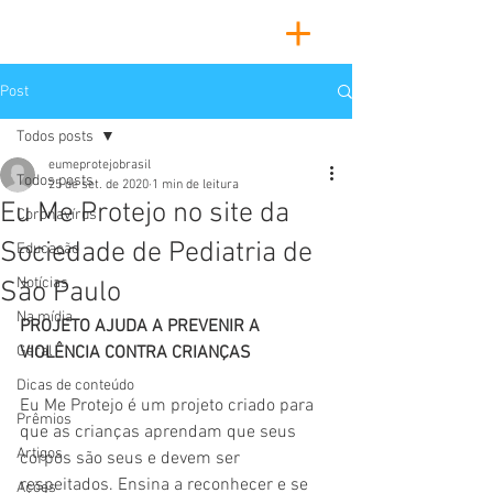
Post
Todos posts
eumeprotejobrasil
Todos posts
25 de set. de 2020
1 min de leitura
Eu Me Protejo no site da
Coronavírus
Sociedade de Pediatria de
Educação
Notícias
São Paulo
Na mídia
PROJETO AJUDA A PREVENIR A 
Geral
VIOLÊNCIA CONTRA CRIANÇAS
Dicas de conteúdo
Eu Me Protejo é um projeto criado para 
Prêmios
que as crianças aprendam que seus 
Artigos
corpos são seus e devem ser 
respeitados. Ensina a reconhecer e se 
Ações