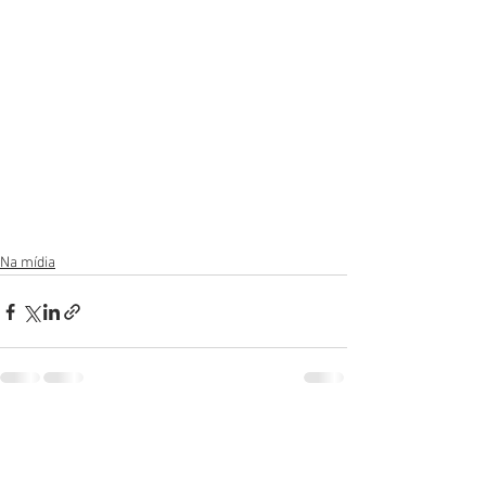
Na mídia
Ver tudo
Posts recentes