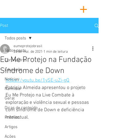
Post
Todos posts
eumeprotejobrasil
Todos posts
28 de mai. de 2021
1 min de leitura
Eu Me Protejo na Fundação
Coronavírus
Síndrome de Down
Educação
Notícias
https://youtu.be/1ySE-uZi-gQ
Patricia Almeida apresentou o projeto 
Na mídia
Eu Me Protejo na Live Combate à 
Geral
exploração e violência sexual e pessoas 
Dicas de conteúdo
com síndrome de Down e deficiência 
intelectual.
Prêmios
Artigos
Ações