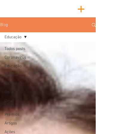
Blog
Educação
Todos posts
Coronavírus
Educação
Notícias
Na mídia
Geral
Dicas de
conteúdo
Prêmios
Artigos
Ações