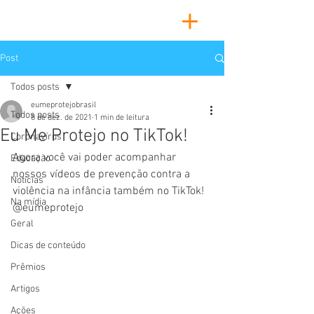
Post
Todos posts
eumeprotejobrasil
Todos posts
8 de dez. de 2021
1 min de leitura
Eu Me Protejo no TikTok!
Coronavírus
Agora você vai poder acompanhar 
Educação
nossos vídeos de prevenção contra a 
Notícias
violência na infância também no TikTok!
Na mídia
@eumeprotejo
Geral
Dicas de conteúdo
Prêmios
Artigos
Ações