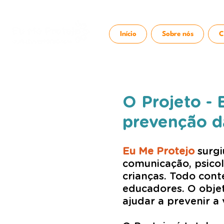
Início
Sobre nós
C
O Projeto - 
prevenção da
Eu Me Protejo
surgi
comunicação, psicolo
crianças. Todo cont
educadores
. O obje
ajudar a prevenir a 