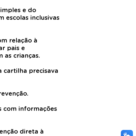
Simples e do
 escolas inclusivas
om relação à
r pais e
 as crianças.
 cartilha precisava
prevenção.
ds com informações
enção direta à