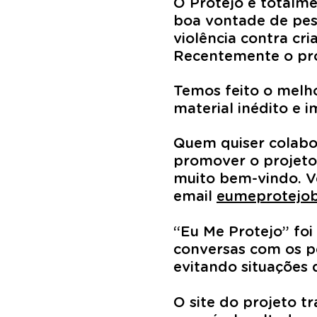
O Protejo é totalme
boa vontade de pes
violência contra cri
Recentemente o proj
Temos feito o melho
material inédito e 
Quem quiser colabor
promover o projeto
muito bem-vindo. Ve
email
eumeprotejob
“Eu Me Protejo” foi
conversas com os p
evitando situações d
O site do projeto tr