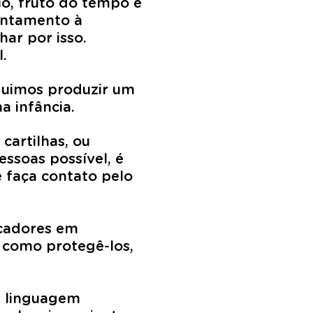
io, fruto do tempo e
entamento à
har por isso.
.
eguimos produzir um
a infância.
cartilhas, ou
ssoas possível, é
e faça contato pelo
ucadores em
 como protegê-los,
em linguagem