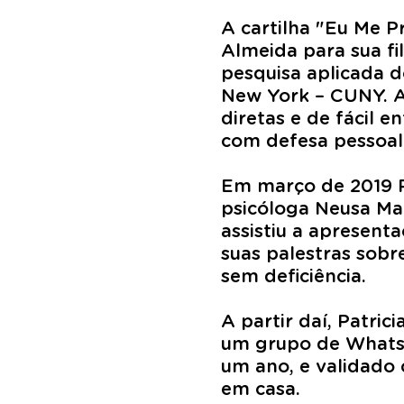
A cartilha "Eu Me P
Almeida para sua f
pesquisa aplicada d
New York – CUNY. A 
diretas e de fácil 
com defesa pessoal
Em março de 2019 Pa
psicóloga Neusa Mar
assistiu a apresent
suas palestras sobr
sem deficiência.
A partir daí, Patri
um grupo de WhatsA
um ano, e validado 
em casa.