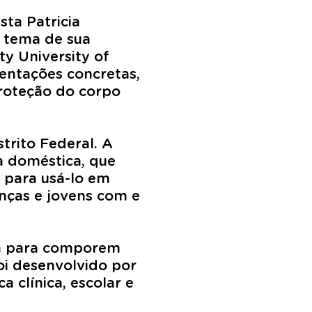
sta Patricia
u tema de sua
y University of
entações concretas,
proteção do corpo
trito Federal. A
a doméstica, que
u para usá-lo em
nças e jovens com e
ema para comporem
oi desenvolvido por
 clínica, escolar e