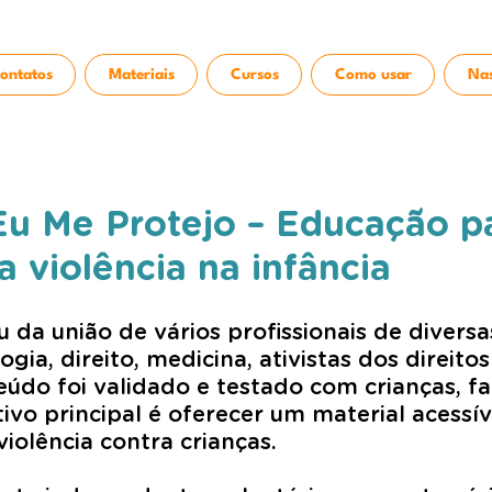
ontatos
Materiais
Cursos
Como usar
Nas
Eu Me Protejo – Educação p
 violência na infância
u da união de vários profissionais de diversa
gia, direito, medicina, ativistas dos direit
eúdo foi validado e testado com crianças
, f
tivo principal é oferecer um material acessív
violência contra crianças.