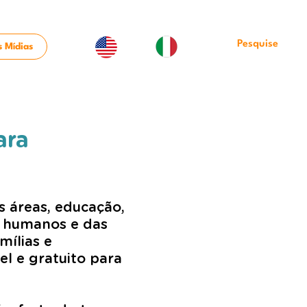
 Mídias
ara
s áreas, educação,
os humanos e das
amílias e
el e gratuito para