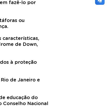
dem fazê-lo por
táforas ou
nça.
características,
índrome de Down,
ados à proteção
Rio de Janeiro e
 de educação do
o Conselho Nacional