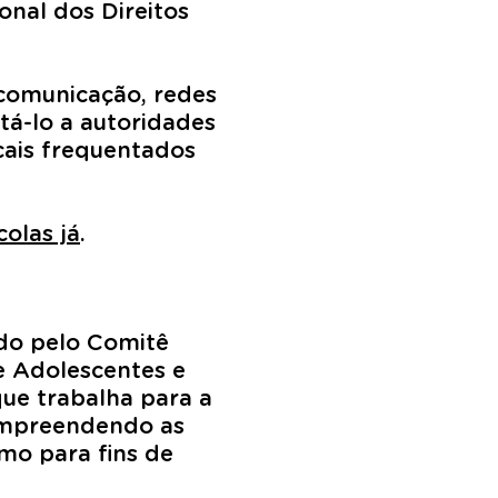
onal dos Direitos
 comunicação, redes
ntá-lo a autoridades
ocais frequentados
olas já
.
do pelo Comitê
e Adolescentes e
que trabalha para a
compreendendo as
smo para fins de