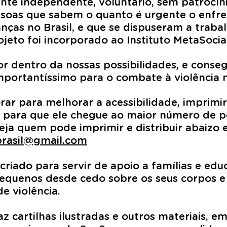
nte independente, voluntário, sem patrocín
soas que sabem o quanto é urgente o enfr
anças no Brasil, e que se dispuseram a trabal
eto foi incorporado ao Instituto MetaSocial
r dentro da nossas possibilidades, e cons
importantíssimo para o combate à violência n
ar para melhorar a acessibilidade, imprimir 
 para que ele chegue ao maior número de pe
ja quem pode imprimir e distribuir abaizo 
rasil@gmail.com
 criado para servir de apoio a famílias e ed
equenos desde cedo sobre os seus corpos e
e violência.
az cartilhas ilustradas e outros materiais, 