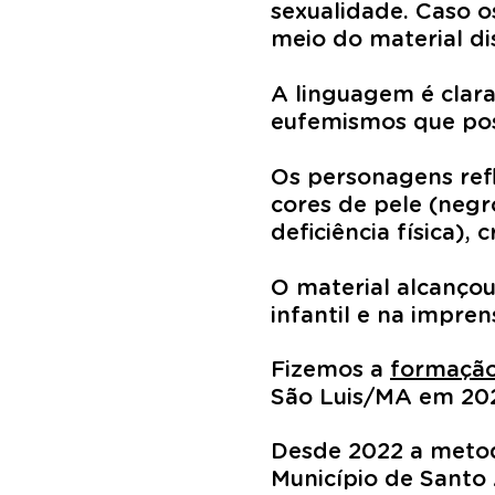
sexualidade. Caso o
meio do material di
A linguagem é clara
eufemismos que po
Os personagens refl
cores de pele (negr
deficiência física),
O material alcançou
infantil e na impren
Fizemos a
formação
São Luis/MA em 202
Desde 2022 a metod
Município de Santo