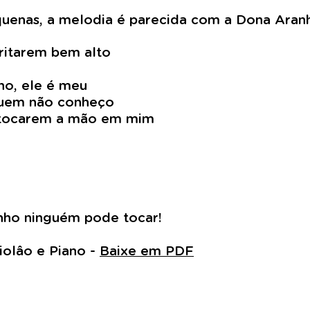
equenas, a melodia é parecida com a Dona Aran
gritarem bem alto
ho, ele é meu
quem não conheço
e tocarem a mão em mim
nho ninguém pode tocar!
Violâo e Piano -
Baixe em PDF