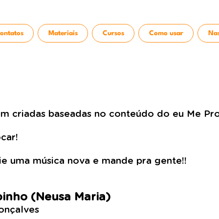
ontatos
Materiais
Cursos
Como usar
Nas
m criadas baseadas no conteúdo do eu Me Pro
car!
e uma música nova e mande pra gente!!
inho (
Neusa Maria)
onçalves