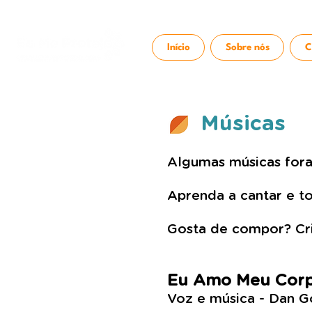
Início
Sobre nós
C
Músicas
Algumas músicas fora
Aprenda a cantar e to
Gosta de compor? Cri
Eu Amo M
eu Corp
Voz e música - Dan G