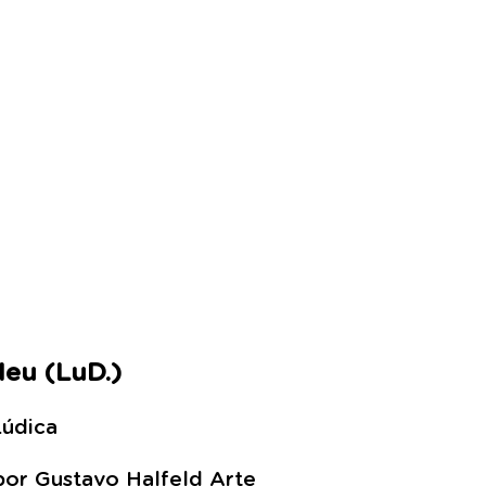
eu (LuD.)
Lúdica
por Gustavo Halfeld Arte