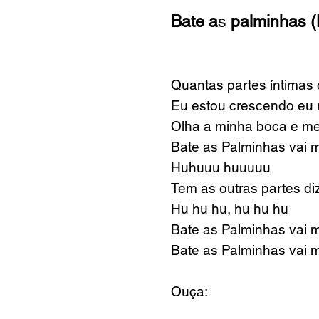
Bate a
s
palminhas (
Quantas partes íntimas
Eu estou crescendo eu
Olha a minha boca e m
Bate as Palminhas vai 
Huhuuu huuuuu
Tem as outras partes di
Hu hu hu, hu hu hu
Bate a
s Palminha
s
vai 
Bate as Palminhas vai 
Ouça: