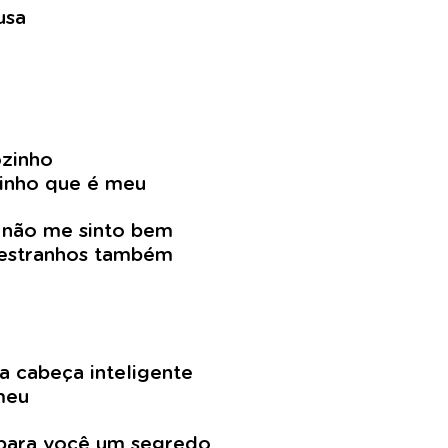
usa
ozinho
pinho que é meu
 não me sinto bem
a estranhos também
 cabeça inteligente
meu
para você um segredo