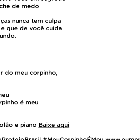
enche de medo
nças nunca tem culpa
e que de você cuida
undo.
ar do meu corpinho,
meu
rpinho é meu
violâo e piano
Baixe aqui
ProtejoBrasil #MeuCorpinhoÉMeu
www.eumep