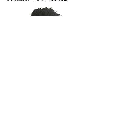
Criada por Joane
:
Artesã de Goiás
Contato:
61 9 9982-8362