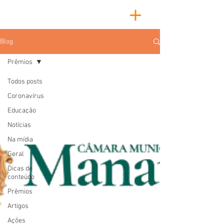
Blog
Prêmios
Todos posts
Coronavírus
Educação
Notícias
Na mídia
Geral
Dicas de
conteúdo
Prêmios
Artigos
Ações