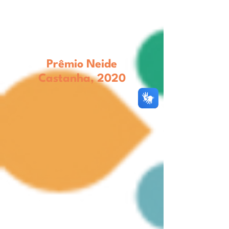
Prêmio Neide
Castanha
,
2020