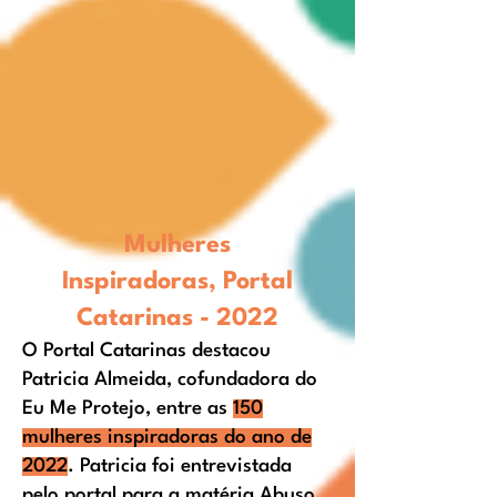
Mulheres
Inspiradoras
,
Portal
Catarinas -
2022
O
Portal Catarinas
destacou
Patricia Almeida, cofundadora do
Eu Me Protejo, entre as
150
mulheres inspiradoras do ano de
2
022
. Patricia foi entrevistada
pelo portal par
a a matéria Abuso