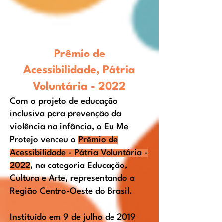
Prêmio de
Acessibilidade,
Pátria
Voluntária
-
2022
Com o projeto de educação
inclusiva para prevenção da
violência na infância, o Eu Me
Protejo venceu o
Prêmio de
Acessibilidade - Pátria Voluntária -
2022
, na
categoria Educação,
Cultura e Arte, representando a
Região Centro-Oeste do Brasil.
Instituído em 9 de julho de 2019