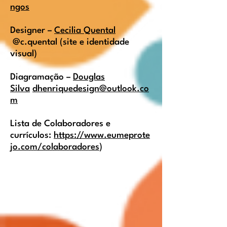
ngos
Designer –
Cecilia Quental
@c.quental (site e identidade
visual)
Diagramação –
Douglas
Silva
dhenriquedesign@outlook.co
m
Lista de Colaboradores e
currículos:
https://www.eumeprote
jo.com/colaboradores
)