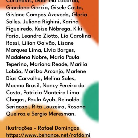
Cortinovis, Gabriela Laborda,
Giordana Garcia, Gisele Costa,
Gislane Campos Azevedo, Gloria
Salles, Juliana Righini, Karina
Figueiredo, Keise Nóbrega, Kiki
Faria, Leandro Ziotto, Lia Carolina
Rossi, Lilian Galvão, Lisane
Marques Lima, Lívia Borges,
Madalena Nobre, Maria Paula
Teperino, Mariana Reade, Marília
Lobão, Marilza Arcanjo, Marlene
Dias Carvalho, Melina Sales,
Moema Brasil, Nancy Pereira da
Costa, Patricia Monteiro Lima
Chagas, Paula Ayub, Reinaldo
Seriacopi, Rita Louzeiro, Rosana
Queiroz e Sergio Meresman.
Ilustrações –
Rafael Domingos
https://www.behance.net/rafdomi