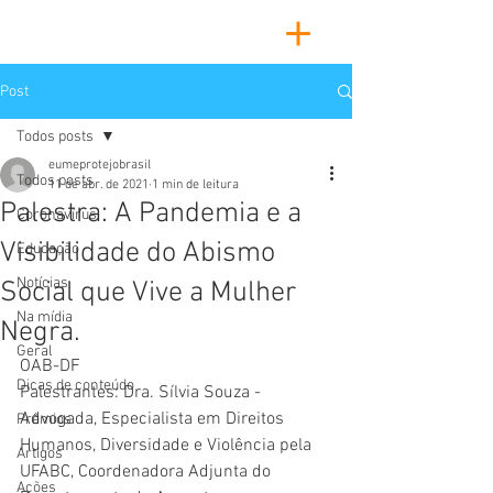
Post
Todos posts
eumeprotejobrasil
Todos posts
11 de abr. de 2021
1 min de leitura
Palestra: A Pandemia e a
Coronavírus
Visibilidade do Abismo
Educação
Notícias
Social que Vive a Mulher
Na mídia
Negra.
Geral
OAB-DF
Dicas de conteúdo
Palestrantes: Dra. Sílvia Souza - 
Advogada, Especialista em Direitos 
Prêmios
Humanos, Diversidade e Violência pela 
Artigos
UFABC, Coordenadora Adjunta do 
Ações