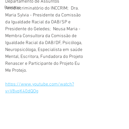
Departamento de Assuntos 
Palestras
Antidiscriminatório do INCCRIM;  Dra. 
Maria Sylvia - Presidente da Comissão 
da Igualdade Racial da OAB/SP e 
Presidente do Geledes;  Neusa Maria - 
Membra Consultora da Comissão de 
Igualdade Racial da OAB/DF, Psicóloga, 
Neuropsicóloga, Especialista em saúde 
Mental, Escritora, Fundadora do Projeto 
Renascer e Participante do Projeto Eu 
Me Protejo.
https://www.youtube.com/watch?
v=V8vqK40dQOg