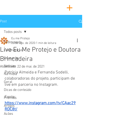
Post
Todos posts
Eu me Protejo
Todos posts
20 de ago. de 2020
1 min de leitura
Live Eu Me Protejo e Doutora
Coronavírus
Brincadeira
Educação
Notícias
Atualizado:
22 de mai. de 2021
Patrícia Almeida e Fernanda Sodelli, 
Na mídia
colaboradoras do projeto, participam de 
Geral
live em parceria no Instagram.
Dicas de conteúdo
Fonte: 
Prêmios
https://www.instagram.com/tv/CAac29
Artigos
RDC8t/
Ações