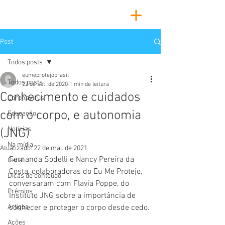
Post
Todos posts
eumeprotejobrasil
Todos posts
22 de set. de 2020
1 min de leitura
Conhecimento e cuidados
Coronavírus
com o corpo, e autonomia
Educação
Notícias
(JNG)
Na mídia
Atualizado:
22 de mai. de 2021
Fernanda Sodelli e Nancy Pereira da 
Geral
Costa, colaboradoras do Eu Me Protejo, 
Dicas de conteúdo
conversaram com Flavia Poppe, do 
Prêmios
Instituto JNG sobre a importância de 
Artigos
conhecer e proteger o corpo desde cedo.
Ações