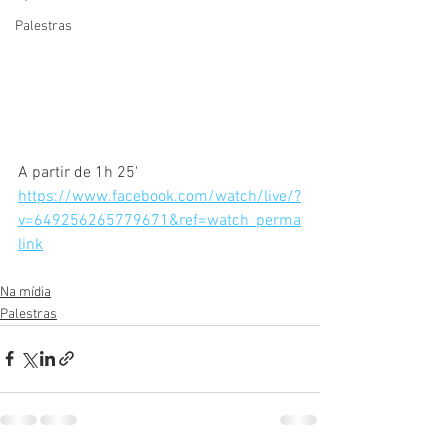
Palestras
A partir de 1h 25'
https://www.facebook.com/watch/live/?
v=649256265779671&ref=watch_perma
link
Na mídia
Palestras