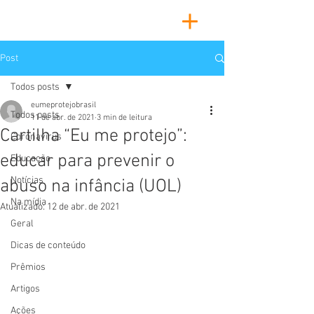
Post
Todos posts
eumeprotejobrasil
Todos posts
11 de abr. de 2021
3 min de leitura
Cartilha “Eu me protejo”:
Coronavírus
educar para prevenir o
Educação
Notícias
abuso na infância (UOL)
Na mídia
Atualizado:
12 de abr. de 2021
Geral
Dicas de conteúdo
Prêmios
Artigos
Ações