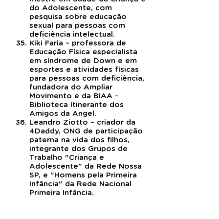
do Adolescente, com
pesquisa sobre educação
sexual para pessoas com
deficiência intelectual.
Kiki Faria – professora de
Educação Física especialista
em síndrome de Down e em
esportes e atividades físicas
para pessoas com deficiência,
fundadora do Ampliar
Movimento e da BIAA -
Biblioteca Itinerante dos
Amigos da Angel.
Leandro Ziotto – criador da
4Daddy, ONG de participação
paterna na vida dos filhos,
integrante dos Grupos de
Trabalho "Criança e
Adolescente" da Rede Nossa
SP, e "Homens pela Primeira
Infância" da Rede Nacional
Primeira Infância.
Lia Carolina Rossi - jornalista,
roteirista e produtora de