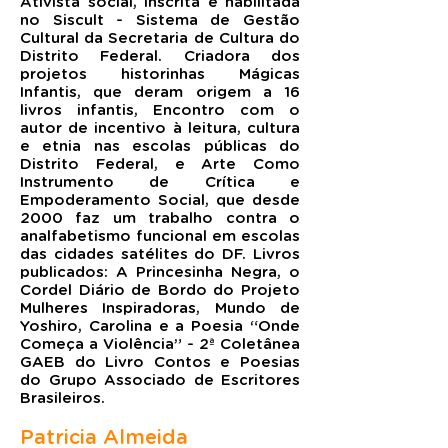
Ativista social, inscrita e habilitada
no Siscult - Sistema de Gestão
Cultural da Secretaria de Cultura do
Distrito Federal. Criadora dos
projetos historinhas Mágicas
Infantis, que deram origem a 16
livros infantis, Encontro com o
autor de incentivo à leitura, cultura
e etnia nas escolas públicas do
Distrito Federal, e Arte Como
Instrumento de Crítica e
Empoderamento Social, que desde
2000 faz um trabalho contra o
analfabetismo funcional em escolas
das cidades satélites do DF. Livros
publicados: A Princesinha Negra, o
Cordel Diário de Bordo do Projeto
Mulheres Inspiradoras, Mundo de
Yoshiro, Carolina e a Poesia “Onde
Começa a Violência” - 2ª Coletânea
GAEB do Livro Contos e Poesias
do Grupo Associado de Escritores
Brasileiros.
Patricia Almeida