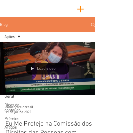
Blog
Ações
Todos
posts
Coronavírus
Load video
Educação
Notícias
Na mídia
Geral
Dicas de
eumeprotejobrasil
conteúdo
19 de jul. de 2022
Prêmios
Eu Me Protejo na Comissão dos
Artigos
Direitos das Pessoas com