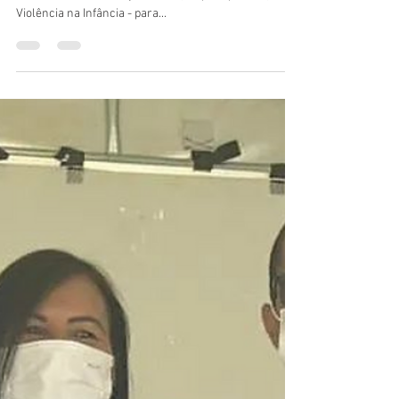
eumeprotejobrasil
24 de dez. de 2021
Última ação de 2021 no Sol
Nascente/DF
Nessa última ação de 2021, Neusa Maria levou nossas
cartilhas Eu Me Protejo - Educação para prevenção da
Violência na Infância - para...