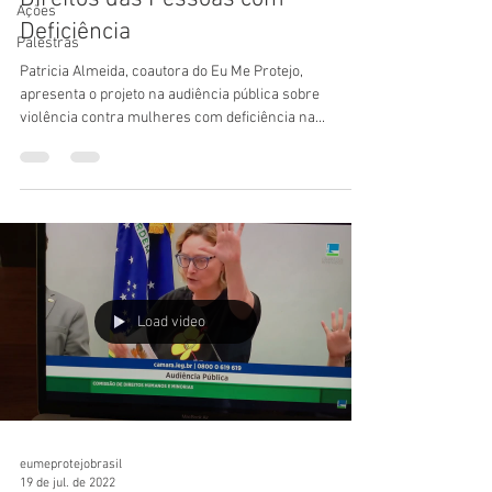
Ações
Deficiência
Palestras
Patricia Almeida, coautora do Eu Me Protejo,
apresenta o projeto na audiência pública sobre
violência contra mulheres com deficiência na...
Load video
eumeprotejobrasil
19 de jul. de 2022