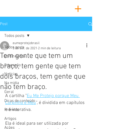
Post
Todos posts
eumeprotejobrasil
Todos posts
3 de set. de 2021
2 min de leitura
Tem gente que tem um
Coronavírus
braço, tem gente que tem
Educação
Notícias
dois braços, tem gente que
Na mídia
não tem braço.
Geral
A cartilha "
Eu Me Protejo porque Meu 
Dicas de conteúdo
Corpinho é Meu
", é dividida em capítulos 
e é interativa.
Prêmios
Artigos
Ela é ideal para ser utilizada por 
Ações