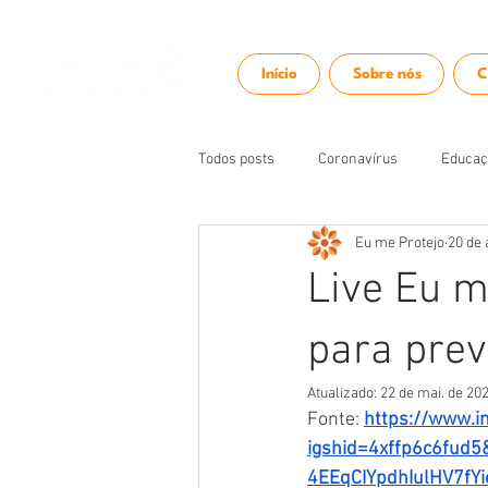
Início
Sobre nós
C
Todos posts
Coronavírus
Educaç
Eu me Protejo
20 de 
Ações
Palestras
Live Eu m
para prev
Atualizado:
22 de mai. de 20
Fonte: 
https://www.
igshid=4xffp6c6fud
4EEqCIYpdhIulHV7fY