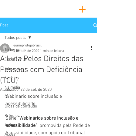
Post
Todos posts
eumeprotejobrasil
Todos posts
4 de set. de 2020
1 min de leitura
A Luta Pelos Direitos das
Coronavírus
Pessoas com Deficiência
Educação
Notícias
(TCU)
Na mídia
Atualizado:
22 de set. de 2020
Webinário sobre inclusão e 
Geral
acessibilidade
Dicas de conteúdo
Prêmios
Série 
“Webinários sobre inclusão e 
Artigos
acessibilidade”
, promovida pela Rede de 
Acessibilidade, com apoio do Tribunal 
Ações