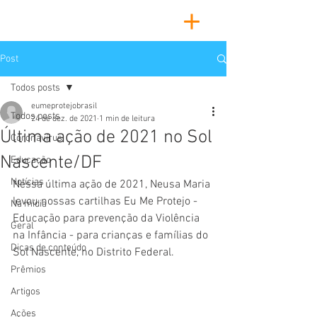
Post
Todos posts
eumeprotejobrasil
Todos posts
24 de dez. de 2021
1 min de leitura
Última ação de 2021 no Sol
Coronavírus
Nascente/DF
Educação
Notícias
Nessa última ação de 2021, Neusa Maria 
levou nossas cartilhas Eu Me Protejo - 
Na mídia
Educação para prevenção da Violência 
Geral
na Infância - para crianças e famílias do 
Dicas de conteúdo
Sol Nascente, no Distrito Federal.
Prêmios
Artigos
Ações